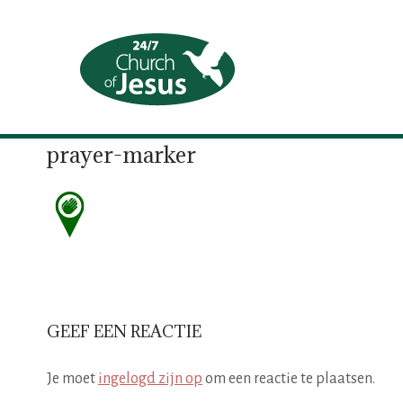
Ga
naar
Home
de
inhoud
prayer-marker
GEEF EEN REACTIE
Je moet
ingelogd zijn op
om een reactie te plaatsen.